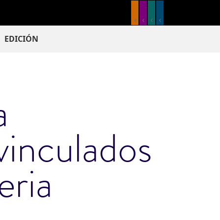
EDICIÓN
a
vinculados
eria
e