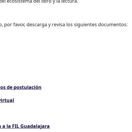
el ecosistema del libro y la lectura.
o, por favor, descarga y revisa los siguientes documentos:
tos de postulación
irtual
n a la FIL Guadalajara