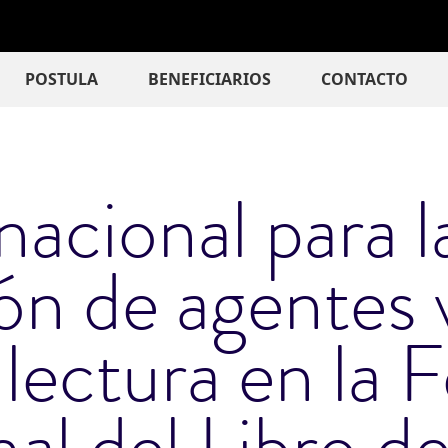
ción principal
POSTULA
BENEFICIARIOS
CONTACTO
acional para l
ión de agentes 
a lectura en la F
al del Libro d