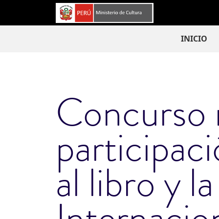
Pasar al contenido principal
Navega
INICIO
Concurso n
participac
al libro y l
Internacion