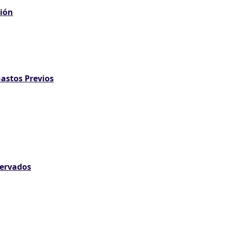
ción
astos Previos
servados